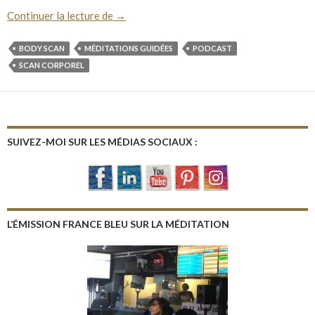
Le scan corporel : Méditation audio Mindf
Continuer la lecture de
→
BODY SCAN
MÉDITATIONS GUIDÉES
PODCAST
SCAN CORPOREL
SUIVEZ-MOI SUR LES MÉDIAS SOCIAUX :
L’ÉMISSION FRANCE BLEU SUR LA MÉDITATION