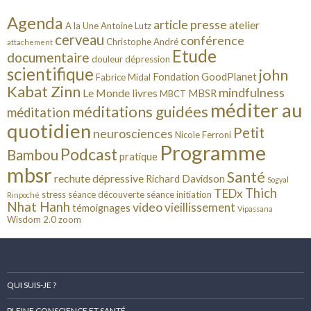
Agenda
article presse
atelier
A la Une
Antoine Lutz
cerveau
conférence
Christophe André
attachement
Etude
documentaire
douleur
dépression
scientifique
john
Fondation GoodPlanet
Fabrice Midal
Kabat Zinn
mindfulness
Le Monde
livres
MBSR
MBCT
méditer au
méditations guidées
méditation
quotidien
Petit
neurosciences
Nicole Ferroni
Programme
Podcast
Bambou
pratique
mbsr
Santé
rechute dépressive
Richard Davidson
Sogyal
Thich
TEDx
stress
séance découverte
séance initiation
Rinpoché
Nhat Hanh
video
vieillissement
témoignages
Vipassana
Wisdom 2.0
zoom
QUI SUIS-JE ?
PLEINE CONSCIENCE ET SANTÉ