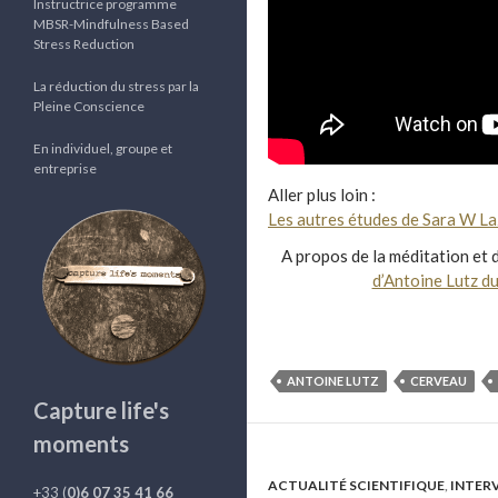
Instructrice programme
MBSR-Mindfulness Based
Stress Reduction
La réduction du stress par la
Pleine Conscience
En individuel, groupe et
entreprise
Aller plus loin :
Les autres études de Sara W La
A propos de la méditation et 
d’Antoine Lutz d
ANTOINE LUTZ
CERVEAU
Capture life's
moments
ACTUALITÉ SCIENTIFIQUE
,
INTER
+33 (
0)6 07 35 41 66