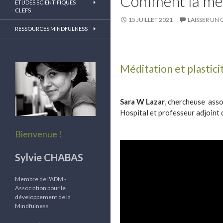
Comment la méd
ETUDES SCIENTIFIQUES
CLEFS
15 JUILLET 2021
LAISSER UN
RESSOURCES MINDFULNESS
Méditation et plastici
Sara W Lazar
, chercheuse ass
Hospital et professeur adjoint 
Bienvenue !
Sylvie CHABAS
Membre de l'ADM -
Association pour le
développement de la
Mindfulness