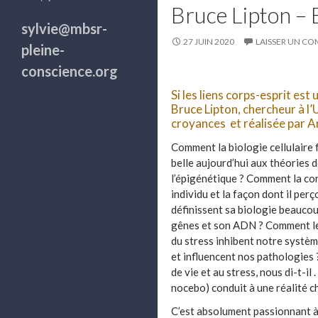
Bruce Lipton – 
sylvie@mbsr-
27 JUIN 2020
LAISSER UN C
pleine-
conscience.org
Si les liens corps-esprit es
Bruce Lipton, chercheur à l’
croyances et réalisée par 
Comment la biologie cellulaire f
belle aujourd’hui aux théories 
l’épigénétique ? Comment la co
individu et la façon dont il perço
définissent sa biologie beaucou
gênes et son ADN ? Comment l
du stress inhibent notre systè
et influencent nos pathologies 
de vie et au stress, nous di-t-il
nocebo) conduit à une réalité c
C’est absolument passionnant à 