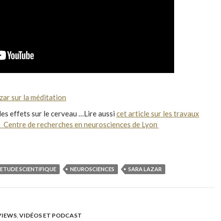
zar sur la méditation
des effets sur le cerveau …Lire aussi
cet article sur les travaux
u Centre de recherches en neurosciences de Lyon
ETUDE SCIENTIFIQUE
NEUROSCIENCES
SARA LAZAR
VIEWS
,
VIDÉOS ET PODCAST