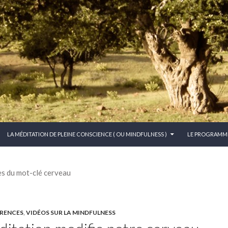
CONTENU PRINCIPAL
LA MÉDITATION DE PLEINE CONSCIENCE ( OU MINDFULNESS )
LE PROGRAMM
es du mot-clé cerveau
RENCES
,
VIDÉOS SUR LA MINDFULNESS