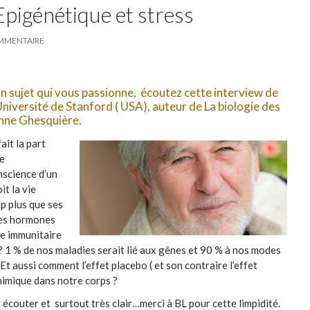
Epigénétique et stress
OMMENTAIRE
t un sujet qui vous passionne, écoutez cette interview de
Université de Stanford ( USA), auteur de La biologie des
Anne Ghesquière.
ait la part
de
nscience d’un
it la vie
p plus que ses
es hormones
me immunitaire
? 1 % de nos maladies serait lié aux gênes et 90 % à nos modes
 . Et aussi comment l’effet placebo ( et son contraire l’effet
himique dans notre corps ?
écouter et surtout très clair…merci à BL pour cette limpidité.