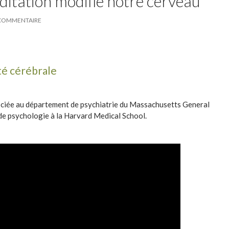
itation modifie notre cerveau
 COMMENTAIRE
té cérébrale
ociée au département de psychiatrie du Massachusetts General
de psychologie à la Harvard Medical School.