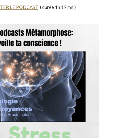
TER LE PODCAST
( durée 1h 19 mn )