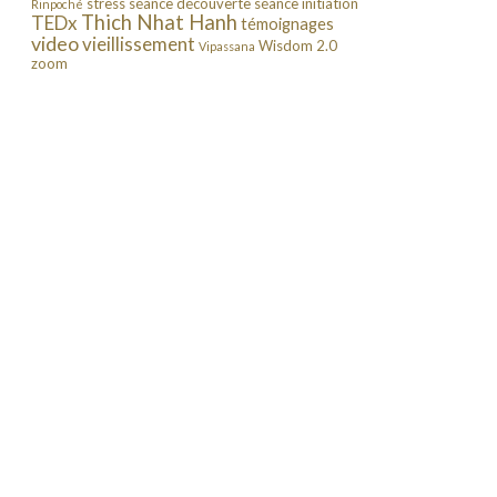
stress
séance découverte
séance initiation
Rinpoché
Thich Nhat Hanh
TEDx
témoignages
video
vieillissement
Wisdom 2.0
Vipassana
zoom