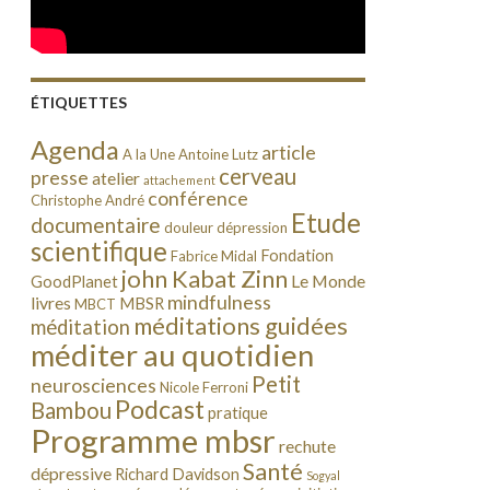
ÉTIQUETTES
Agenda
article
A la Une
Antoine Lutz
cerveau
presse
atelier
attachement
conférence
Christophe André
Etude
documentaire
douleur
dépression
scientifique
Fondation
Fabrice Midal
john Kabat Zinn
Le Monde
GoodPlanet
mindfulness
livres
MBSR
MBCT
méditations guidées
méditation
méditer au quotidien
Petit
neurosciences
Nicole Ferroni
Podcast
Bambou
pratique
Programme mbsr
rechute
Santé
dépressive
Richard Davidson
Sogyal