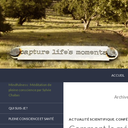
ALLER AU 
Recherche
ACCUEIL
Mindfulness : Méditation de
pleine conscience par Sylvie
Chabas
Archiv
QUI SUIS-JE ?
PLEINE CONSCIENCE ET SANTÉ
ACTUALITÉ SCIENTIFIQUE
,
CONFÉ