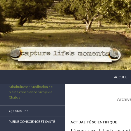
ALLER AU 
Recherche
ACCUEIL
Mindfulness : Méditation de
pleine conscience par Sylvie
Chabas
Archive
QUI SUIS-JE ?
PLEINE CONSCIENCE ET SANTÉ
ACTUALITÉ SCIENTIFIQUE