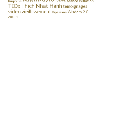
stress
séance découverte
séance initiation
Rinpoché
Thich Nhat Hanh
TEDx
témoignages
video
vieillissement
Wisdom 2.0
Vipassana
zoom