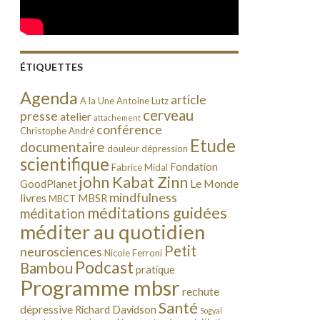
ÉTIQUETTES
Agenda
article
A la Une
Antoine Lutz
cerveau
presse
atelier
attachement
conférence
Christophe André
Etude
documentaire
douleur
dépression
scientifique
Fondation
Fabrice Midal
john Kabat Zinn
Le Monde
GoodPlanet
mindfulness
livres
MBSR
MBCT
méditations guidées
méditation
méditer au quotidien
Petit
neurosciences
Nicole Ferroni
Podcast
Bambou
pratique
Programme mbsr
rechute
Santé
dépressive
Richard Davidson
Sogyal