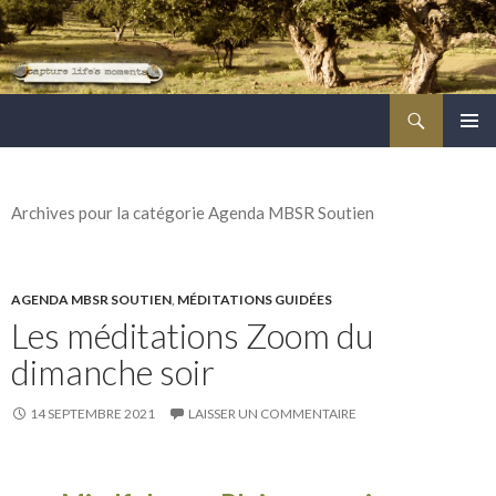
Recherche
ALLER
MENU
AU
PRINCI
CONTENU
PRINCIPAL
Archives pour la catégorie Agenda MBSR Soutien
AGENDA MBSR SOUTIEN
,
MÉDITATIONS GUIDÉES
Les méditations Zoom du
dimanche soir
14 SEPTEMBRE 2021
LAISSER UN COMMENTAIRE