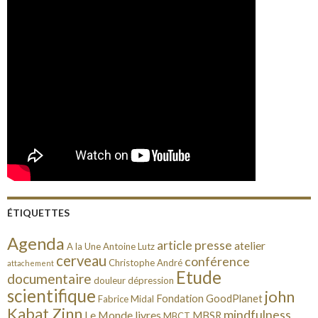
ÉTIQUETTES
Agenda
article presse
atelier
A la Une
Antoine Lutz
cerveau
conférence
Christophe André
attachement
Etude
documentaire
douleur
dépression
scientifique
john
Fondation GoodPlanet
Fabrice Midal
Kabat Zinn
mindfulness
Le Monde
livres
MBSR
MBCT