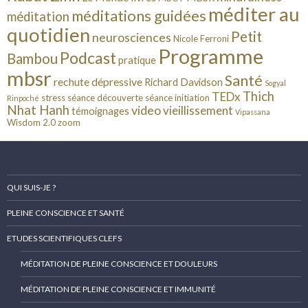
méditer au
méditations guidées
méditation
quotidien
Petit
neurosciences
Nicole Ferroni
Programme
Podcast
Bambou
pratique
mbsr
Santé
rechute dépressive
Richard Davidson
Sogyal
Thich
TEDx
stress
séance découverte
séance initiation
Rinpoché
Nhat Hanh
video
vieillissement
témoignages
Vipassana
Wisdom 2.0
zoom
QUI SUIS-JE ?
PLEINE CONSCIENCE ET SANTÉ
ETUDES SCIENTIFIQUES CLEFS
MÉDITATION DE PLEINE CONSCIENCE ET DOULEURS
MÉDITATION DE PLEINE CONSCIENCE ET IMMUNITÉ