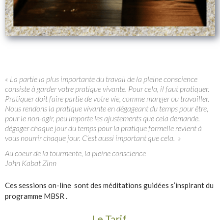
« La partie la plus importante du travail de la pleine conscience
consiste à garder votre pratique vivante. Pour cela, il faut pratiquer.
Pratiquer doit faire partie de votre vie, comme manger ou travailler.
Nous rendons la pratique vivante en dégageant du temps pour être,
pour le non-agir, peu importe les ajustements que cela demande.
dégager chaque jour du temps pour la pratique formelle revient à
vous nourrir chaque jour. C’est aussi important que cela. »
Au coeur de la tourmente, la pleine conscience
John Kabat Zinn
Ces sessions on-line sont des méditations guidées s’inspirant du
programme MBSR .
Le Tarif