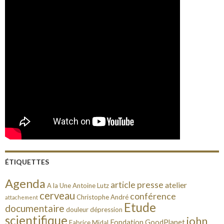
ÉTIQUETTES
Agenda
article presse
atelier
A la Une
Antoine Lutz
cerveau
conférence
Christophe André
attachement
Etude
documentaire
douleur
dépression
scientifique
john
Fondation GoodPlanet
Fabrice Midal