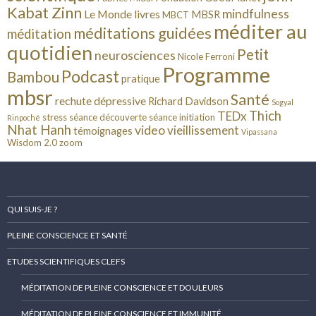
Kabat Zinn
mindfulness
Le Monde
livres
MBSR
MBCT
méditer au
méditations guidées
méditation
quotidien
Petit
neurosciences
Nicole Ferroni
Programme
Podcast
Bambou
pratique
mbsr
Santé
rechute dépressive
Richard Davidson
Sogyal
Thich
TEDx
stress
séance découverte
séance initiation
Rinpoché
Nhat Hanh
video
vieillissement
témoignages
Vipassana
Wisdom 2.0
zoom
QUI SUIS-JE ?
PLEINE CONSCIENCE ET SANTÉ
ETUDES SCIENTIFIQUES CLEFS
MÉDITATION DE PLEINE CONSCIENCE ET DOULEURS
MÉDITATION DE PLEINE CONSCIENCE ET IMMUNITÉ