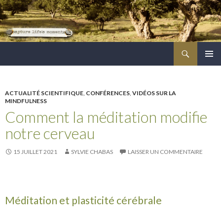
Recherche
ALLER
MENU
AU
PRINCI
CONTENU
PRINCIPAL
ACTUALITÉ SCIENTIFIQUE
,
CONFÉRENCES
,
VIDÉOS SUR LA
MINDFULNESS
Comment la méditation modifie
notre cerveau
15 JUILLET 2021
SYLVIE CHABAS
LAISSER UN COMMENTAIRE
Méditation et plasticité cérébrale