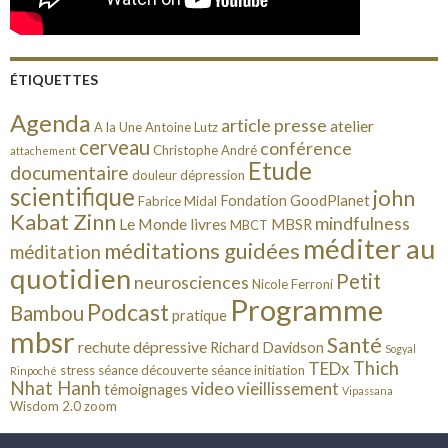
ÉTIQUETTES
Agenda
article presse
atelier
A la Une
Antoine Lutz
cerveau
conférence
Christophe André
attachement
Etude
documentaire
douleur
dépression
scientifique
john
Fondation GoodPlanet
Fabrice Midal
Kabat Zinn
mindfulness
Le Monde
livres
MBSR
MBCT
méditer au
méditations guidées
méditation
quotidien
Petit
neurosciences
Nicole Ferroni
Programme
Podcast
Bambou
pratique
mbsr
Santé
rechute dépressive
Richard Davidson
Sogyal
Thich
TEDx
stress
séance découverte
séance initiation
Rinpoché
Nhat Hanh
video
vieillissement
témoignages
Vipassana
Wisdom 2.0
zoom