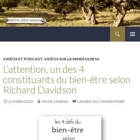
Recherche
ALLER
MENU
AU
PRINCI
CONTENU
PRINCIPAL
VIDÉOS ET PODCAST
,
VIDÉOS SUR LA MINDFULNESS
L’attention, un des 4
constituants du bien-être selon
Richard Davidson
21 MARS 2020
SYLVIE CHABAS
LAISSER UN COMMENTAIRE