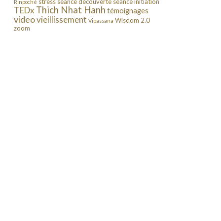
stress
séance découverte
séance initiation
Rinpoché
Thich Nhat Hanh
TEDx
témoignages
video
vieillissement
Wisdom 2.0
Vipassana
zoom