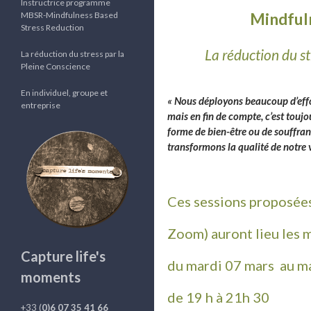
Instructrice programme
Mindful
MBSR-Mindfulness Based
Stress Reduction
La réduction du st
La réduction du stress par la
Pleine Conscience
En individuel, groupe et
« Nous déployons beaucoup d’effor
entreprise
mais en fin de compte, c’est toujo
forme de bien-être ou de souffran
transformons la qualité de notre v
Ces sessions proposées 
Zoom) auront lieu les m
Capture life's
du mardi 07 mars au ma
moments
de 19 h à 21h 30
+33 (
0)6 07 35 41 66