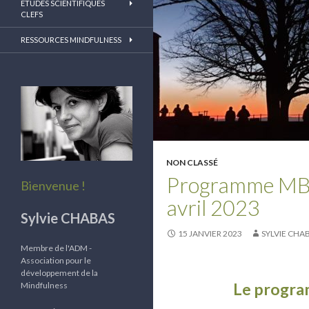
ETUDES SCIENTIFIQUES
CLEFS
RESSOURCES MINDFULNESS
NON CLASSÉ
Programme MBSR
Bienvenue !
avril 2023
Sylvie CHABAS
15 JANVIER 2023
SYLVIE CHA
Membre de l'ADM -
Association pour le
développement de la
Le progra
Mindfulness