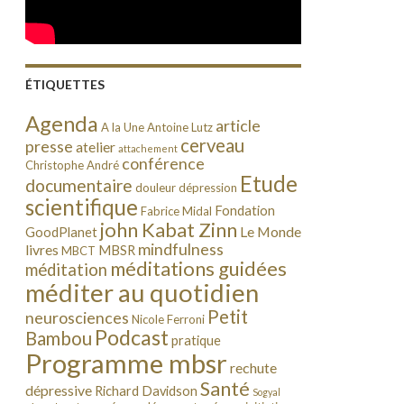
ÉTIQUETTES
Agenda
article
A la Une
Antoine Lutz
cerveau
presse
atelier
attachement
conférence
Christophe André
Etude
documentaire
douleur
dépression
scientifique
Fondation
Fabrice Midal
john Kabat Zinn
Le Monde
GoodPlanet
mindfulness
livres
MBSR
MBCT
méditations guidées
méditation
méditer au quotidien
Petit
neurosciences
Nicole Ferroni
Podcast
Bambou
pratique
Programme mbsr
rechute
Santé
dépressive
Richard Davidson
Sogyal