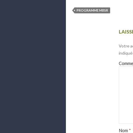
PROGRAMME MBSR
LAIS
Votre a
indiqué
Comme
Nom
*