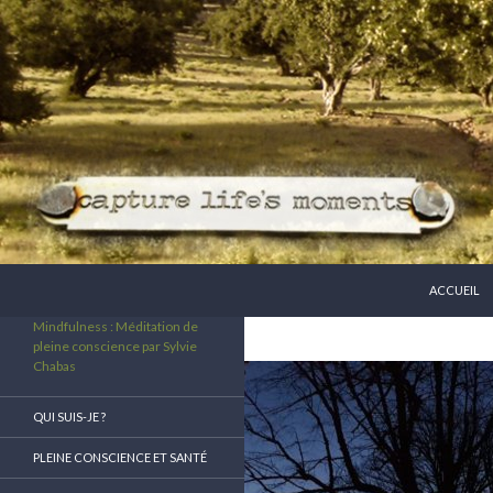
ALLER AU 
Recherche
ACCUEIL
Mindfulness : Méditation de
pleine conscience par Sylvie
Chabas
QUI SUIS-JE ?
PLEINE CONSCIENCE ET SANTÉ