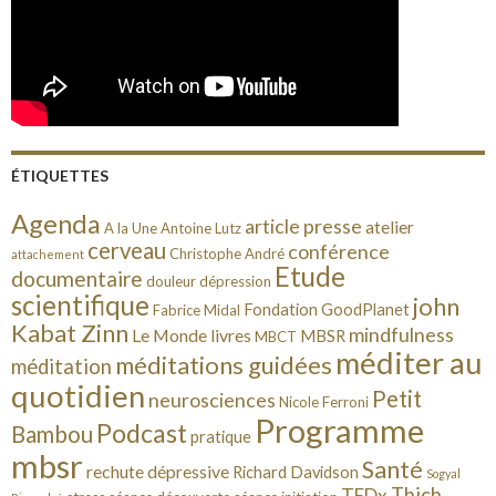
ÉTIQUETTES
Agenda
article presse
atelier
A la Une
Antoine Lutz
cerveau
conférence
Christophe André
attachement
Etude
documentaire
douleur
dépression
scientifique
john
Fondation GoodPlanet
Fabrice Midal
Kabat Zinn
mindfulness
Le Monde
livres
MBSR
MBCT
méditer au
méditations guidées
méditation
quotidien
Petit
neurosciences
Nicole Ferroni
Programme
Podcast
Bambou
pratique
mbsr
Santé
rechute dépressive
Richard Davidson
Sogyal
Thich
TEDx