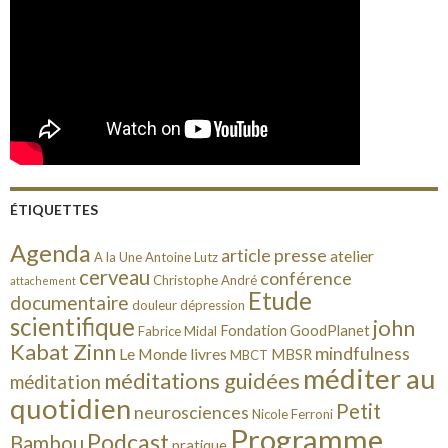
ÉTIQUETTES
Agenda
article presse
atelier
A la Une
Antoine Lutz
cerveau
conférence
Christophe André
attachement
Etude
documentaire
douleur
dépression
scientifique
john
Fondation GoodPlanet
Fabrice Midal
Kabat Zinn
mindfulness
Le Monde
livres
MBSR
MBCT
méditer au
méditations guidées
méditation
quotidien
Petit
neurosciences
Nicole Ferroni
Programme
Podcast
Bambou
pratique