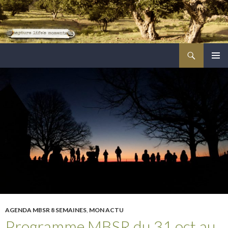
Recherche
ALLER
MENU
AU
PRINCI
CONTENU
PRINCIPAL
AGENDA MBSR 8 SEMAINES
,
MON ACTU
Programme MBSR du 31 oct au