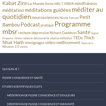
Kabat Zinn
mindfulness
Le Monde
livres
MBSR
MBCT
méditer au
méditations guidées
méditation
quotidien
Petit
neurosciences
Nicole Ferroni
Programme
Podcast
Bambou
pratique
mbsr
Santé
rechute dépressive
Richard Davidson
Sogyal
Thich
TEDx
stress
séance découverte
séance initiation
Rinpoché
Nhat Hanh
video
vieillissement
témoignages
Vipassana
Wisdom 2.0
zoom
QUI SUIS-JE ?
PLEINE CONSCIENCE ET SANTÉ
ETUDES SCIENTIFIQUES CLEFS
MÉDITATION DE PLEINE CONSCIENCE ET DOULEURS
MÉDITATION DE PLEINE CONSCIENCE ET IMMUNITÉ