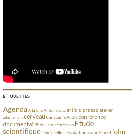
ÉTIQUETTES
Agenda
article presse
atelier
A la Une
Antoine Lutz
cerveau
conférence
Christophe André
attachement
Etude
documentaire
douleur
dépression
scientifique
john
Fondation GoodPlanet
Fabrice Midal