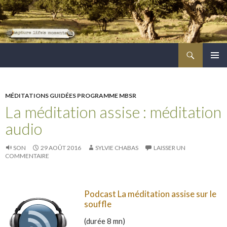
Recherche
ALLER
MENU
AU
PRINCI
CONTENU
PRINCIPAL
MÉDITATIONS GUIDÉES PROGRAMME MBSR
La méditation assise : méditation
audio
SON
29 AOÛT 2016
SYLVIE CHABAS
LAISSER UN
COMMENTAIRE
Podcast La méditation assise sur le
souffle
(durée 8 mn)