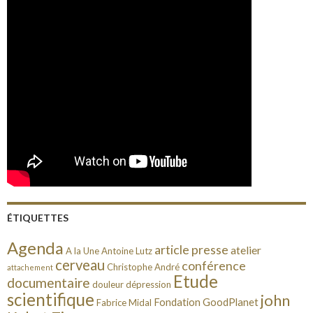
ÉTIQUETTES
Agenda
article presse
atelier
A la Une
Antoine Lutz
cerveau
conférence
Christophe André
attachement
Etude
documentaire
douleur
dépression
scientifique
john
Fondation GoodPlanet
Fabrice Midal