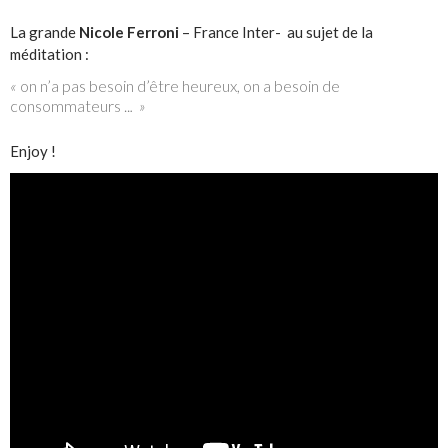
La grande
Nicole Ferroni
– France Inter- au sujet de la
méditation :
«
on n’a pas besoin d’être heureux, on a besoin de
consommateurs ..
. »
Enjoy !