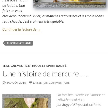
n’est pas en train
de la faire. Une
fois que vous
êtes debout devant l’évier, les manches retroussées et les mains dans
l’eau chaude, c’est vraiment très agréable.
A propos de l’instant présent …
Continuer la lecture de
→
THICH NHAT HANH
ENSEIGNEMENTS, ETHIQUE ET SPIRITUALITÉ
Une histoire de mercure ….
30 AOÛT 2016
LAISSER UN COMMENTAIRE
Un très beau texte sur l’amour et
l’attachement écrit
par
Sogyal
Rinpoché,
un lama