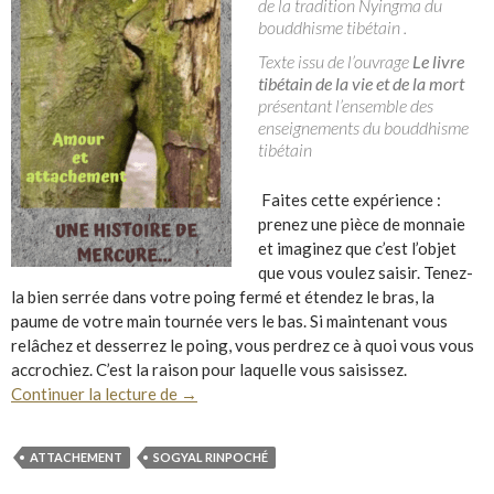
de la tradition Nyingma du
bouddhisme tibétain .
Texte issu de l’ouvrage
Le livre
tibétain de la vie et de la mort
présentant l’ensemble des
enseignements du bouddhisme
tibétain
Faites cette expérience :
prenez une pièce de monnaie
et imaginez que c’est l’objet
que vous voulez saisir. Tenez-
la bien serrée dans votre poing fermé et étendez le bras, la
paume de votre main tournée vers le bas. Si maintenant vous
relâchez et desserrez le poing, vous perdrez ce à quoi vous vous
accrochiez. C’est la raison pour laquelle vous saisissez.
Une histoire de mercure ….
Continuer la lecture de
→
ATTACHEMENT
SOGYAL RINPOCHÉ