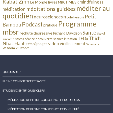
Kabat Zinn
mindfulness
Le Monde
livres
MBSR
MBCT
méditer au
méditations guidées
méditation
quotidien
Petit
neurosciences
Nicole Ferroni
Programme
Podcast
Bambou
pratique
mbsr
Santé
rechute dépressive
Richard Davidson
Sogyal
Thich
TEDx
stress
séance découverte
séance initiation
Rinpoché
Nhat Hanh
video
vieillissement
témoignages
Vipassana
Wisdom 2.0
zoom
QUI SUIS-JE ?
PLEINE CONSCIENCE ET SANTÉ
ETUDES SCIENTIFIQUES CLEFS
MÉDITATION DE PLEINE CONSCIENCE ET DOULEURS
MÉDITATION DE PLEINE CONSCIENCE ET IMMUNITÉ