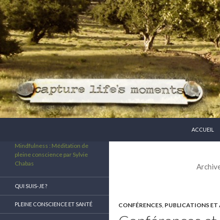
ALLER AU 
Recherche
ACCUEIL
Mindfulness : Méditation de
pleine conscience par Sylvie
Chabas
Archive
QUI SUIS-JE ?
PLEINE CONSCIENCE ET SANTÉ
CONFÉRENCES
,
PUBLICATIONS ET