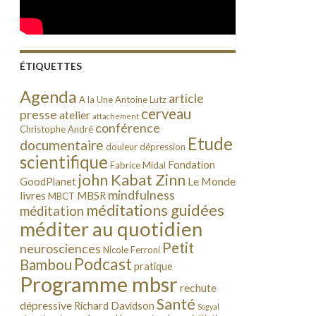
ÉTIQUETTES
Agenda
article
A la Une
Antoine Lutz
cerveau
presse
atelier
attachement
conférence
Christophe André
Etude
documentaire
douleur
dépression
scientifique
Fondation
Fabrice Midal
john Kabat Zinn
Le Monde
GoodPlanet
mindfulness
livres
MBSR
MBCT
méditations guidées
méditation
méditer au quotidien
Petit
neurosciences
Nicole Ferroni
Podcast
Bambou
pratique
Programme mbsr
rechute
Santé
dépressive
Richard Davidson
Sogyal