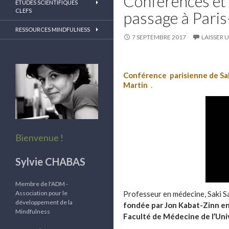
Conférences et a
ETUDES SCIENTIFIQUES
CLEFS
passage à Paris
RESSOURCES MINDFULNESS
7 SEPTEMBRE 2017
LAISSER
Conférence parisienne
de Sa
Martin
.
Bienvenue !
Sylvie CHABAS
Membre de l'ADM -
Association pour le
Professeur en médecine, Saki Sa
développement de la
fondée par Jon Kabat-Zinn en
Mindfulness
Faculté de Médecine de l’Un