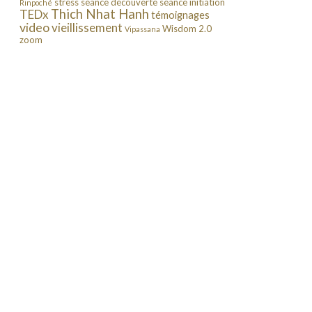
stress
séance découverte
séance initiation
Rinpoché
Thich Nhat Hanh
TEDx
témoignages
video
vieillissement
Wisdom 2.0
Vipassana
zoom