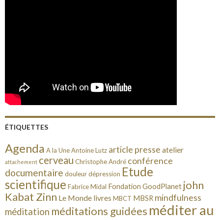
ÉTIQUETTES
Agenda
article presse
atelier
A la Une
Antoine Lutz
cerveau
conférence
Christophe André
attachement
Etude
documentaire
douleur
dépression
scientifique
john
Fondation GoodPlanet
Fabrice Midal
Kabat Zinn
mindfulness
Le Monde
livres
MBSR
MBCT
méditer au
méditations guidées
méditation