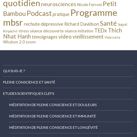
quotidien
Petit
neurosciences
Nicole Ferroni
Programme
Podcast
Bambou
pratique
mbsr
Santé
rechute dépressive
Richard Davidson
Sogyal
Thich
TEDx
stress
séance découverte
séance initiation
Rinpoché
Nhat Hanh
video
vieillissement
témoignages
Vipassana
Wisdom 2.0
zoom
QUI SUIS-JE ?
PLEINE CONSCIENCE ET SANTÉ
ETUDES SCIENTIFIQUES CLEFS
MÉDITATION DE PLEINE CONSCIENCE ET DOULEURS
MÉDITATION DE PLEINE CONSCIENCE ET IMMUNITÉ
MÉDITATION DE PLEINE CONSCIENCE ET LONGÉVITÉ