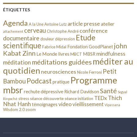
ÉTIQUETTES
Agenda
article presse
atelier
A la Une
Antoine Lutz
cerveau
conférence
Christophe André
attachement
Etude
documentaire
douleur
dépression
scientifique
john
Fondation GoodPlanet
Fabrice Midal
Kabat Zinn
mindfulness
Le Monde
livres
MBSR
MBCT
méditer au
méditations guidées
méditation
quotidien
Petit
neurosciences
Nicole Ferroni
Programme
Podcast
Bambou
pratique
mbsr
Santé
rechute dépressive
Richard Davidson
Sogyal
Thich
TEDx
stress
séance découverte
séance initiation
Rinpoché
Nhat Hanh
video
vieillissement
témoignages
Vipassana
Wisdom 2.0
zoom