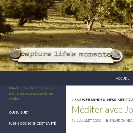
ALLER AU 
Recherche
ACCUEIL
Mindfulness : Méditation de
pleine conscience par Sylvie
Chabas
LIENS WEB MINDFULNESS
,
MÉDITAT
Méditer avec J
QUI SUIS-JE ?
1 JUILLET 2020
SYLVIE CHABA
PLEINE CONSCIENCE ET SANTÉ