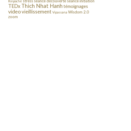
stress
séance découverte
séance initiation
Rinpoché
Thich Nhat Hanh
TEDx
témoignages
video
vieillissement
Wisdom 2.0
Vipassana
zoom