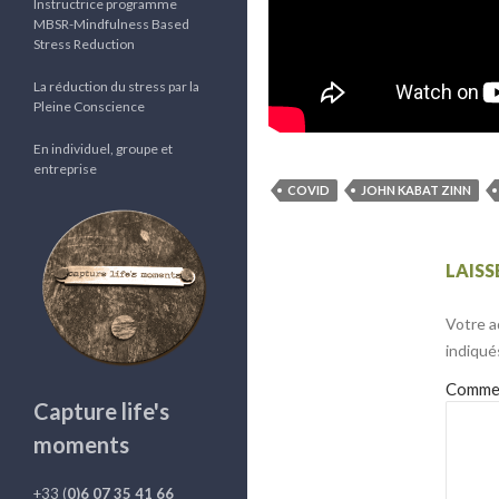
Instructrice programme
MBSR-Mindfulness Based
Stress Reduction
La réduction du stress par la
Pleine Conscience
En individuel, groupe et
entreprise
COVID
JOHN KABAT ZINN
LAIS
Votre a
indiqué
Comme
Capture life's
moments
+33 (
0)6 07 35 41 66