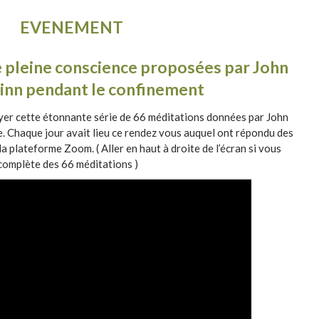
EVENEMENT
e pleine conscience proposées par John
inn pendant le confinement
yer cette étonnante série de 66 méditations données par John
. Chaque jour avait lieu ce rendez vous auquel ont répondu des
la plateforme Zoom. ( Aller en haut à droite de l’écran si vous
 complète des 66 méditations )