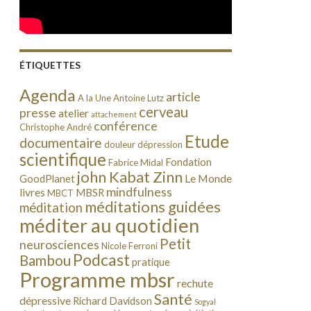
ÉTIQUETTES
Agenda
article
A la Une
Antoine Lutz
cerveau
presse
atelier
attachement
conférence
Christophe André
Etude
documentaire
douleur
dépression
scientifique
Fondation
Fabrice Midal
john Kabat Zinn
Le Monde
GoodPlanet
mindfulness
livres
MBSR
MBCT
méditations guidées
méditation
méditer au quotidien
Petit
neurosciences
Nicole Ferroni
Podcast
Bambou
pratique
Programme mbsr
rechute
Santé
dépressive
Richard Davidson
Sogyal