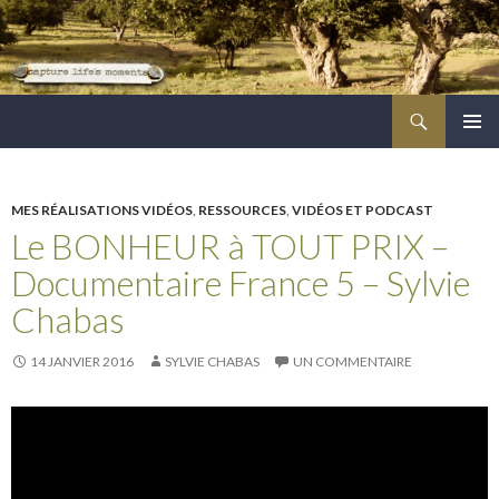
Recherche
ALLER
MENU
AU
PRINCI
CONTENU
PRINCIPAL
MES RÉALISATIONS VIDÉOS
,
RESSOURCES
,
VIDÉOS ET PODCAST
Le BONHEUR à TOUT PRIX –
Documentaire France 5 – Sylvie
Chabas
14 JANVIER 2016
SYLVIE CHABAS
UN COMMENTAIRE