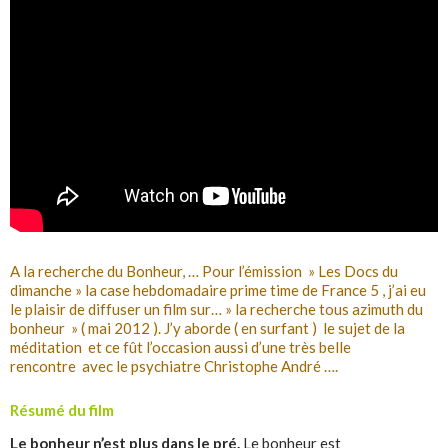
A la recherche du Bonheur, … Pour l’émission » Les Docs du
dimanche » la case hebdomadaire prime time de France 5 , j’ai eu
le plaisir de diffuser un film sur… » la recherche tous azimuth du
bonheur » ( mai 2012 ). J’y aborde ( en surfant ) le sujet de la
méditation et ce fût l’occasion aussi d’une très belle
rencontre avec le psychiatre Christophe André ….
Résumé du film
Le bonheur n’est plus dans le pré.
Le bonheur est