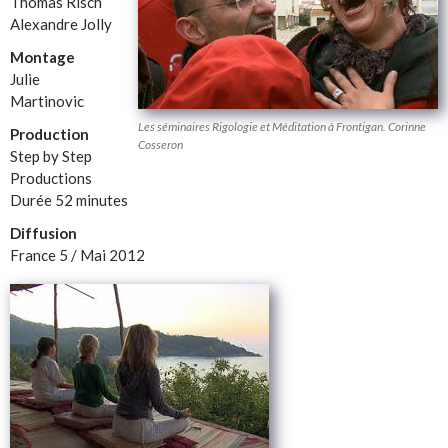
Thomas Risch
Alexandre Jolly
Montage
Julie
Martinovic
Les séminaires Rigologie et Méditation à Frontigan. Corinne
Production
Cosseron
Step by Step
Productions
Durée 52 minutes
Diffusion
France 5 / Mai 2012