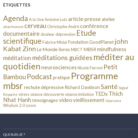
ÉTIQUETTES
Agenda
article presse
atelier
A la Une
Antoine Lutz
cerveau
conférence
Christophe André
attachement
Etude
documentaire
douleur
dépression
scientifique
john
Fondation GoodPlanet
Fabrice Midal
Kabat Zinn
mindfulness
Le Monde
livres
MBSR
MBCT
méditer au
méditations guidées
méditation
quotidien
Petit
neurosciences
Nicole Ferroni
Programme
Podcast
Bambou
pratique
mbsr
Santé
rechute dépressive
Richard Davidson
Sogyal
Thich
TEDx
stress
séance découverte
séance initiation
Rinpoché
Nhat Hanh
video
vieillissement
témoignages
Vipassana
Wisdom 2.0
zoom
QUI SUIS-JE ?