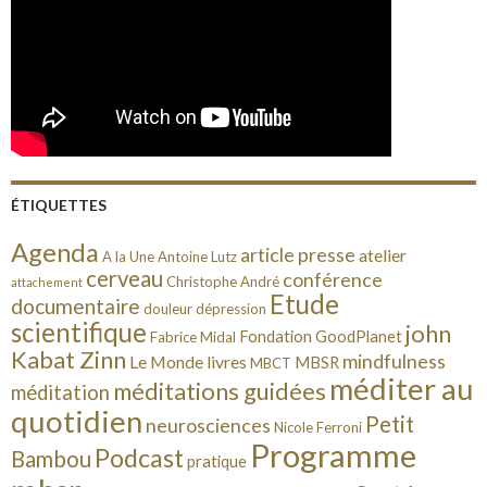
ÉTIQUETTES
Agenda
article presse
atelier
A la Une
Antoine Lutz
cerveau
conférence
Christophe André
attachement
Etude
documentaire
douleur
dépression
scientifique
john
Fondation GoodPlanet
Fabrice Midal
Kabat Zinn
mindfulness
Le Monde
livres
MBSR
MBCT
méditer au
méditations guidées
méditation
quotidien
Petit
neurosciences
Nicole Ferroni
Programme
Podcast
Bambou
pratique