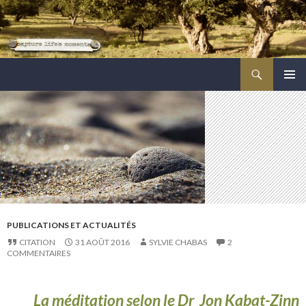
Recherche
ALLER
MENU
AU
PRINCI
CONTENU
PRINCIPAL
PUBLICATIONS ET ACTUALITÉS
CITATION
31 AOÛT 2016
SYLVIE CHABAS
2
COMMENTAIRES
La méditation selon le Dr Jon Kabat-Zinn