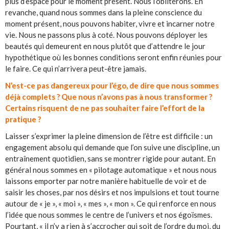
plus d’espace pour le moment présent. Nous l’oblitérons. En
revanche, quand nous sommes dans la pleine conscience du
moment présent, nous pouvons habiter, vivre et incarner notre
vie. Nous ne passons plus à coté. Nous pouvons déployer les
beautés qui demeurent en nous plutôt que d’attendre le jour
hypothétique où les bonnes conditions seront enfin réunies pour
le faire. Ce qui n’arrivera peut-être jamais.
N’est-ce pas dangereux pour l’égo, de dire que nous sommes
déjà complets ? Que nous n’avons pas à nous transformer ?
Certains risquent de ne pas souhaiter faire l’effort de la
pratique ?
Laisser s’exprimer la pleine dimension de l’être est difficile : un
engagement absolu qui demande que l’on suive une discipline, un
entraînement quotidien, sans se montrer rigide pour autant. En
général nous sommes en « pilotage automatique » et nous nous
laissons emporter par notre manière habituelle de voir et de
saisir les choses, par nos désirs et nos impulsions et tout tourne
autour de « je », « moi », « mes », « mon ». Ce qui renforce en nous
l’idée que nous sommes le centre de l’univers et nos égoïsmes.
Pourtant, « il n’y a rien à s’accrocher qui soit de l’ordre du moi, du