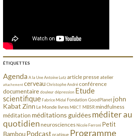
ÉTIQUETTES
Agenda
article presse
atelier
A la Une
Antoine Lutz
cerveau
conférence
Christophe André
attachement
Etude
documentaire
douleur
dépression
scientifique
john
Fondation GoodPlanet
Fabrice Midal
Kabat Zinn
mindfulness
Le Monde
livres
MBSR
MBCT
méditer au
méditations guidées
méditation
quotidien
Petit
neurosciences
Nicole Ferroni
Programme
Podcast
Bambou
pratique