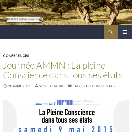
Recherche
ALLER
MENU
AU
PRINCI
CONTENU
PRINCIPAL
CONFÉRENCES
Journée AMMN : La pleine
Conscience dans tous ses états
20 AVRIL 2015
SYLVIE CHABAS
LAISSER UN COMMENTAIRE