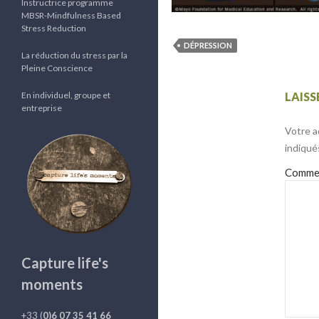
Instructrice programme
MBSR-Mindfulness Based
Stress Reduction
DÉPRESSION
La réduction du stress par la
Pleine Conscience
En individuel, groupe et
LAIS
entreprise
Votre a
indiqué
Comme
Capture life's
moments
+33 (
0)6 07 35 41 66