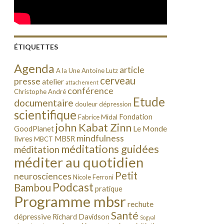
ÉTIQUETTES
Agenda
article
A la Une
Antoine Lutz
cerveau
presse
atelier
attachement
conférence
Christophe André
Etude
documentaire
douleur
dépression
scientifique
Fondation
Fabrice Midal
john Kabat Zinn
Le Monde
GoodPlanet
mindfulness
livres
MBSR
MBCT
méditations guidées
méditation
méditer au quotidien
Petit
neurosciences
Nicole Ferroni
Podcast
Bambou
pratique
Programme mbsr
rechute
Santé
dépressive
Richard Davidson
Sogyal