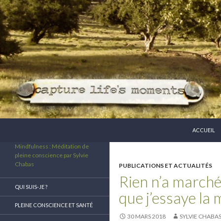
ALLER AU 
Recherche
ACCUEIL
Mindfulness : Méditation de
pleine conscience par Sylvie
Chabas
PUBLICATIONS ET ACTUALITÉS
Rien n’a marché
QUI SUIS-JE ?
que j’essaye la 
PLEINE CONSCIENCE ET SANTÉ
30 MARS 2018
SYLVIE CHABA