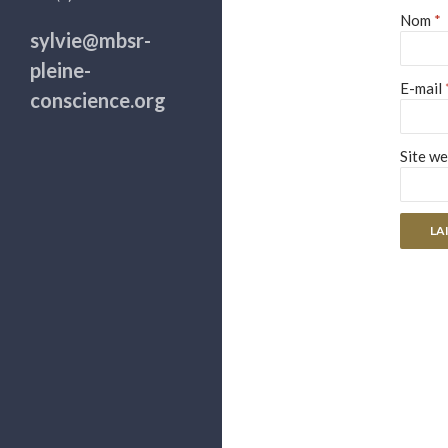
Nom
*
sylvie@mbsr-
pleine-
E-mail
conscience.org
Site w