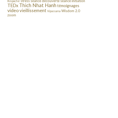
stress
séance découverte
séance initiation
Rinpoché
Thich Nhat Hanh
TEDx
témoignages
video
vieillissement
Wisdom 2.0
Vipassana
zoom