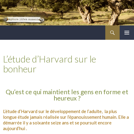
Recherche
ALLER
MENU
AU
PRINCI
CONTENU
L’étude d’Harvard sur le
PRINCIPAL
bonheur
Qu’est ce qui maintient les gens en forme et
heureux ?
L’étude d’Harvard sur le développement de l’adulte, la plus
longue étude jamais réalisée sur l’épanouissement humain. Elle a
démarrée il y a soixante seize ans et se poursuit encore
aujourd’hui .