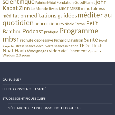
scientifique
john
Fondation GoodPlanet
Fabrice Midal
Kabat Zinn
mindfulness
Le Monde
livres
MBSR
MBCT
méditer au
méditations guidées
méditation
quotidien
Petit
neurosciences
Nicole Ferroni
Programme
Podcast
Bambou
pratique
mbsr
Santé
rechute dépressive
Richard Davidson
Sogyal
Thich
TEDx
stress
séance découverte
séance initiation
Rinpoché
Nhat Hanh
video
vieillissement
témoignages
Vipassana
Wisdom 2.0
zoom
QUI SUIS-JE ?
PLEINE CONSCIENCE ET SANTÉ
ETUDES SCIENTIFIQUES CLEFS
MÉDITATION DE PLEINE CONSCIENCE ET DOULEURS